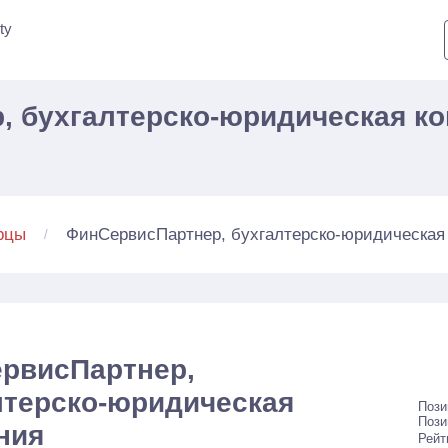
ty
 бухгалтерско-юридическая ко
ФинСервисПартнер, бухгалтерско-юридическая
рцы
рвисПартнер,
лтерско-юридическая
Пози
Пози
ния
Рейт