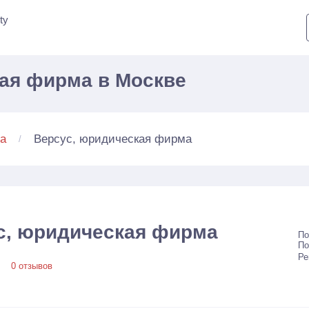
ty
ая фирма в Москве
Версус, юридическая фирма
а
с, юридическая фирма
По
По
Ре
0 отзывов