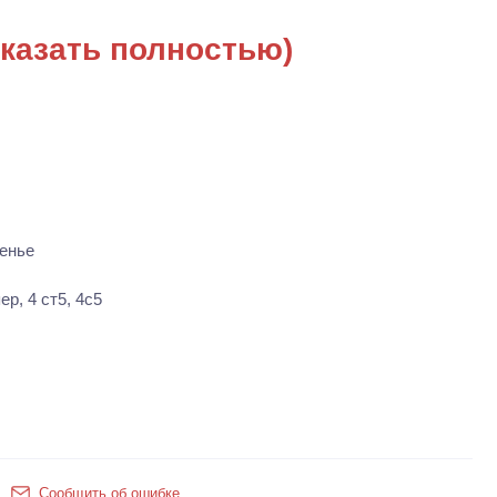
казать полностью)
енье
р, 4 ст5, 4с5
Сообщить об ошибке