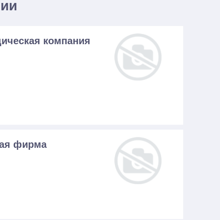
нии
ическая компания
кая фирма