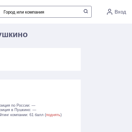
Вход
Пушкино
зиция по России: —
зиция в Пушкино: —
йтинг компании: 61 балл (
поднять
)