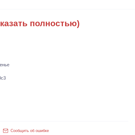
казать полностью)
енье
0с3
Сообщить об ошибке