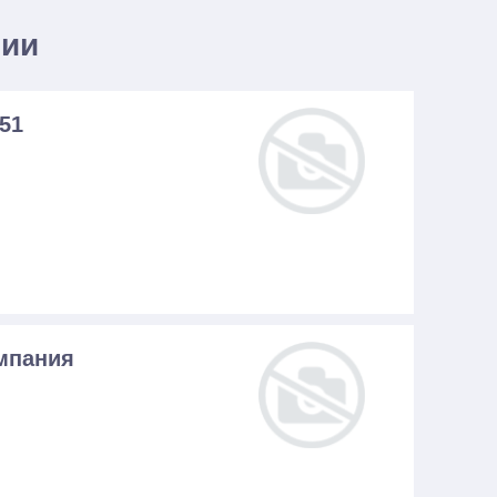
нии
51
мпания