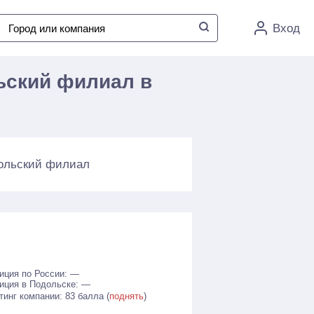
Вход
ьский филиал в
дольский филиал
иция по России: —
иция в Подольске: —
тинг компании: 83 балла (
поднять
)