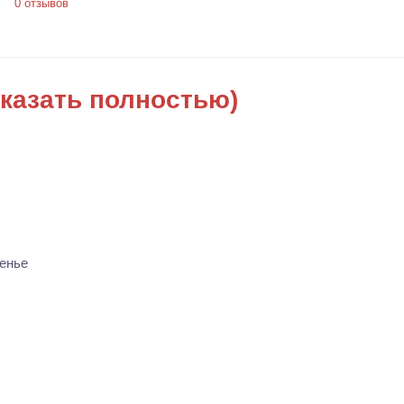
0 отзывов
казать полностью)
енье