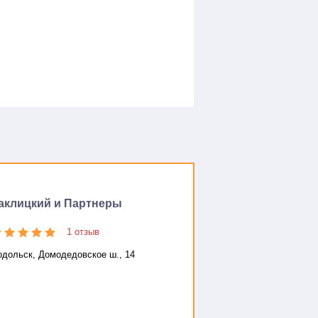
аклицкий и Партнеры
1 отзыв
одольск, Домодедовское ш., 14