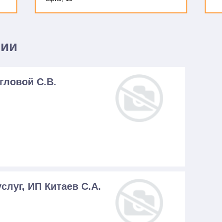
нии
гловой С.В.
слуг, ИП Китаев С.А.