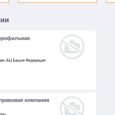
нии
опрофильная
таж, БЦ Башня Федерация
правовая компания
iday