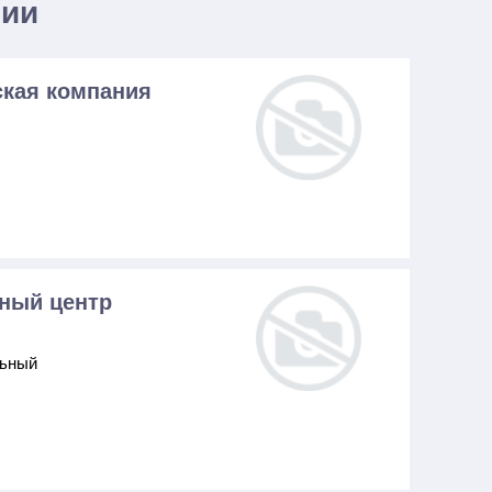
нии
кая компания
тный центр
льный