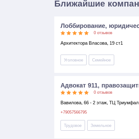
Ближайшие компа
Лоббирование, юридичес
0 отзывов
Архитектора Власова, 19 ст1
Уголовное
Семейное
Адвокат 911, правозащи
0 отзывов
Вавилова, 66 - 2 этаж, ТЦ Триумфа
+79057566795
Трудовое
Земельное