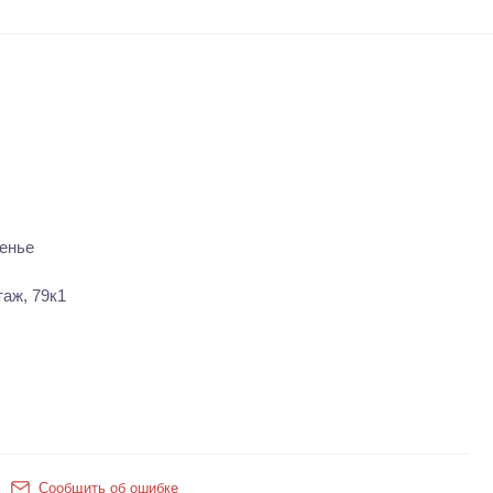
енье
таж, 79к1
Сообщить об ошибке