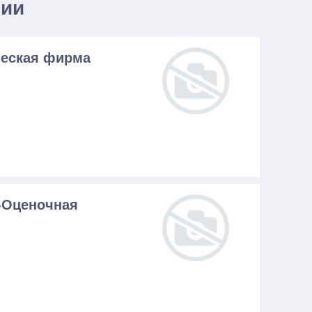
нии
ческая фирма
-Оценочная