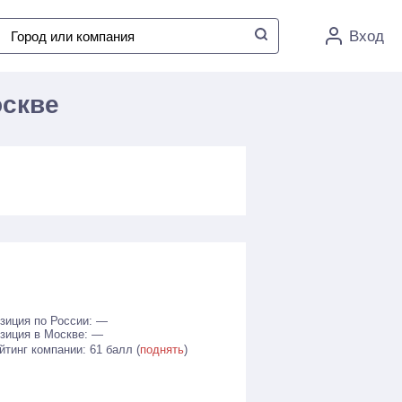
Вход
оскве
зиция по России: —
зиция в Москве: —
йтинг компании: 61 балл (
поднять
)