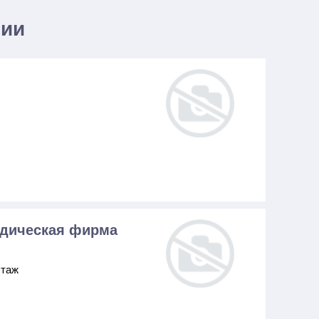
нии
идическая фирма
этаж