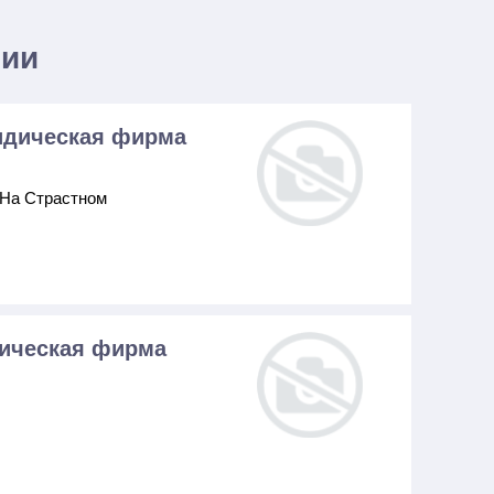
нии
идическая фирма
 На Страстном
дическая фирма