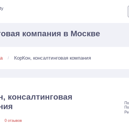
ty
говая компания в Москве
КорКон, консалтинговая компания
а
н, консалтинговая
По
ния
По
Ре
0 отзывов