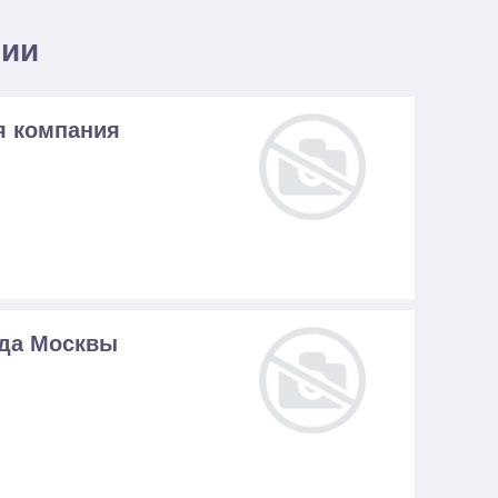
нии
я компания
ода Москвы