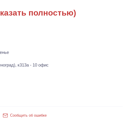
казать полностью)
енье
ноград), к313а - 10 офис
Сообщить об ошибке