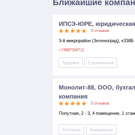
Ближайшие компа
ИПСЭ-ЮРЕ, юридическая
0 отзывов
3-й микрорайон (Зеленоград), к338Б 
+74997359711
Трудовое
Строительное
Монолит-88, ООО, бухга
компания
0 отзывов
Попутная, 2 - 3, 4 помещение, 1 эта
Уголовное
Гражданское